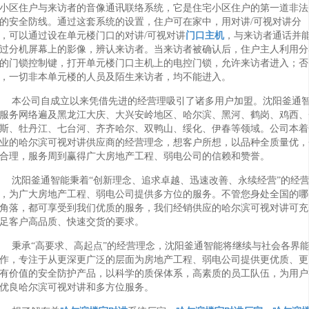
小区住户与来访者的音像通讯联络系统，它是住宅小区住户的第一道非法
的安全防线。通过这套系统的设置，住户可在家中，用对讲/可视对讲分
，可以通过设在单元楼门口的对讲/可视对讲
门口主机
，与来访者通话并
过分机屏幕上的影像，辨认来访者。当来访者被确认后，住户主人利用分
的门锁控制键，打开单元楼门口主机上的电控门锁，允许来访者进入；否
，一切非本单元楼的人员及陌生来访者，均不能进入。
本公司自成立以来凭借先进的经营理吸引了诸多用户加盟。沈阳釜通
服务网络遍及黑龙江大庆、大兴安岭地区、哈尔滨、黑河、鹤岗、鸡西、
斯、牡丹江、七台河、齐齐哈尔、双鸭山、绥化、伊春等领域。公司本着
业的哈尔滨可视对讲供应商的经营理念，想客户所想，以品种全质量优，
合理，服务周到赢得广大房地产工程、弱电公司的信赖和赞誉。
沈阳釜通智能秉着“创新理念、追求卓越、迅速改善、永续经营”的经
，为广大房地产工程、弱电公司提供多方位的服务。不管您身处全国的哪
角落，都可享受到我们优质的服务，我们经销供应的哈尔滨可视对讲可充
足客户高品质、快速交货的要求。
秉承“高要求、高起点”的经营理念，沈阳釜通智能将继续与社会各界
作，专注于从更深更广泛的层面为房地产工程、弱电公司提供更优质、更
有价值的安全防护产品，以科学的质保体系，高素质的员工队伍，为用户
优良哈尔滨可视对讲和多方位服务。