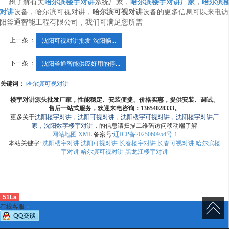
想了解有关
哈尔滨楼宇对讲
系统厂家，
哈尔滨楼宇对讲厂家
，
哈尔滨
对讲
设备，哈尔滨可视对讲，
哈尔滨可视对讲
设备的更多信息可以来电访
阳釜通智能工程有限公司，我们可满足您所需
上一条 ：
沈阳可视对讲批发-沈阳畅...
下一条 ：
沈阳釜通智能供应好用的停...
关键词：
哈尔滨可视对讲
楼宇对讲源头批发厂家，性能稳定、安装便捷、价格实惠，提供安装、调试、
售后一站式服务，欢迎来电咨询：13654028333。
更多关于
沈阳楼宇对讲
，
沈阳可视对讲
，
沈阳楼宇可视对讲
，沈阳楼宇对讲厂
家，沈阳数字楼宇
对讲
，的信息请扫描二维码访问移动端了解
网站地图
XML
备案号:
辽ICP备2025060954号-1
本站关键字:
沈阳楼宇对讲
沈阳可视对讲
长春楼宇对讲
长春可视对讲
哈尔滨楼
宇对讲
哈尔滨可视对讲
黑龙江楼宇对讲
51La
在线客服
×
咨询电话