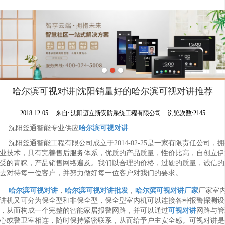
哈尔滨可视对讲|沈阳销量好的哈尔滨可视对讲推荐
2018-12-05
来自:
沈阳迈立斯安防系统工程有限公司
浏览次数:2145
沈阳釜通智能专业供应
哈尔滨可视对讲
沈阳釜通智能工程有限公司成立于2014-02-25是一家有限责任公司，
业技术，具有完善售后服务体系，优质的产品质量，性价比高，自创立伊
受的青睐，产品销售网络遍及。我们以合理的价格，过硬的质量，诚信的
去对待每一位客户，并努力做好每一位客户对我们的要求。
哈尔滨可视对讲
，
哈尔滨可视对讲批发
，
哈尔滨可视对讲厂家
厂家室
讲机又可分为保全型和非保全型，保全型室内机可以连接各种报警探测设
，从而构成一个完整的智能家居报警网路，并可以通过
可视对讲
网路与管
心或警卫室相连，随时保持紧密联系，从而给予户主安全感。可视对讲是